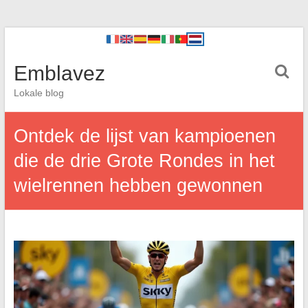
Emblavez
Lokale blog
Ontdek de lijst van kampioenen
die de drie Grote Rondes in het
wielrennen hebben gewonnen