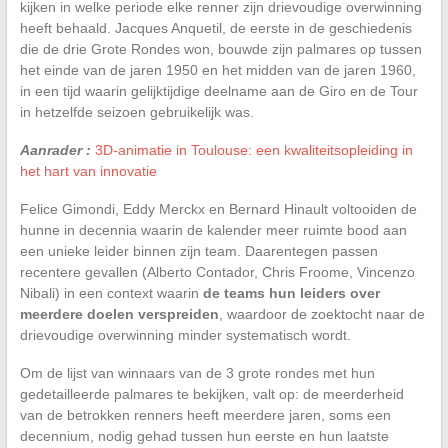
kijken in welke periode elke renner zijn drievoudige overwinning
heeft behaald. Jacques Anquetil, de eerste in de geschiedenis
die de drie Grote Rondes won, bouwde zijn palmares op tussen
het einde van de jaren 1950 en het midden van de jaren 1960,
in een tijd waarin gelijktijdige deelname aan de Giro en de Tour
in hetzelfde seizoen gebruikelijk was.
Aanrader :
3D-animatie in Toulouse: een kwaliteitsopleiding in
het hart van innovatie
Felice Gimondi, Eddy Merckx en Bernard Hinault voltooiden de
hunne in decennia waarin de kalender meer ruimte bood aan
een unieke leider binnen zijn team. Daarentegen passen
recentere gevallen (Alberto Contador, Chris Froome, Vincenzo
Nibali) in een context waarin
de teams hun leiders over
meerdere doelen verspreiden
, waardoor de zoektocht naar de
drievoudige overwinning minder systematisch wordt.
Om de lijst van winnaars van de 3 grote rondes met hun
gedetailleerde palmares te bekijken, valt op: de meerderheid
van de betrokken renners heeft meerdere jaren, soms een
decennium, nodig gehad tussen hun eerste en hun laatste