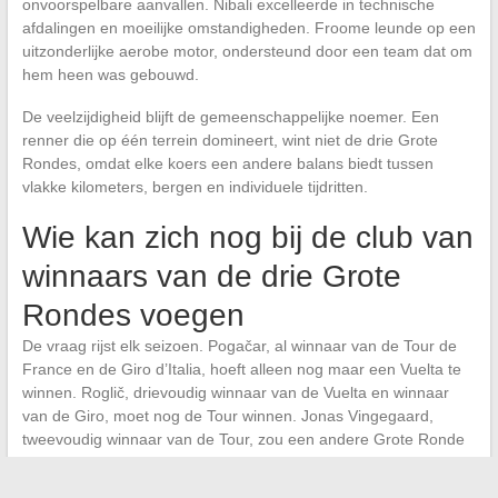
onvoorspelbare aanvallen. Nibali excelleerde in technische
afdalingen en moeilijke omstandigheden. Froome leunde op een
uitzonderlijke aerobe motor, ondersteund door een team dat om
hem heen was gebouwd.
De veelzijdigheid blijft de gemeenschappelijke noemer. Een
renner die op één terrein domineert, wint niet de drie Grote
Rondes, omdat elke koers een andere balans biedt tussen
vlakke kilometers, bergen en individuele tijdritten.
Wie kan zich nog bij de club van
winnaars van de drie Grote
Rondes voegen
De vraag rijst elk seizoen. Pogačar, al winnaar van de Tour de
France en de Giro d’Italia, hoeft alleen nog maar een Vuelta te
winnen. Roglič, drievoudig winnaar van de Vuelta en winnaar
van de Giro, moet nog de Tour winnen. Jonas Vingegaard,
tweevoudig winnaar van de Tour, zou een andere Grote Ronde
moeten nastreven om in de discussie te komen.