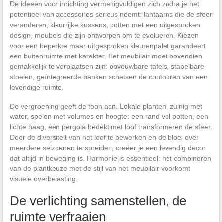
De ideeën voor inrichting vermenigvuldigen zich zodra je het
potentieel van accessoires serieus neemt: lantaarns die de sfeer
veranderen, kleurrijke kussens, potten met een uitgesproken
design, meubels die zijn ontworpen om te evolueren. Kiezen
voor een beperkte maar uitgesproken kleurenpalet garandeert
een buitenruimte met karakter. Het meubilair moet bovendien
gemakkelijk te verplaatsen zijn: opvouwbare tafels, stapelbare
stoelen, geïntegreerde banken schetsen de contouren van een
levendige ruimte.
De vergroening geeft de toon aan. Lokale planten, zuinig met
water, spelen met volumes en hoogte: een rand vol potten, een
lichte haag, een pergola bedekt met loof transformeren de sfeer.
Door de diversiteit van het loof te bewerken en de bloei over
meerdere seizoenen te spreiden, creëer je een levendig decor
dat altijd in beweging is. Harmonie is essentieel: het combineren
van de plantkeuze met de stijl van het meubilair voorkomt
visuele overbelasting.
De verlichting samenstellen, de
ruimte verfraaien