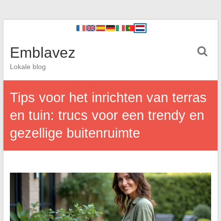
Emblavez
Lokale blog
Tips voor het inrichten van terras
en tuin: trucs voor een trendy en
gezellige buitenruimte