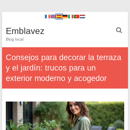
Emblavez
Blog local
Consejos para decorar la terraza
y el jardín: trucos para un
exterior moderno y acogedor