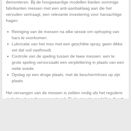
demonteren. Bij de hoogwaardige modellen bieden sommige
fabrikanten messen met een anti-aanbaklaag aan die het
vervuilen vertraagt, een relevante investering voor harsachtige
hagen.
Reiniging van de messen na elke sessie om ophoping van
hars te voorkomen.
Lubricatie van het mes met een geschikte spray, geen dikke
vet dat vuil vasthoudt.
Controle van de speling tussen de twee messen: een te
grote speling veroorzaakt een verplettering in plaats van een
nette snede.
Opslag op een droge plaats, met de beschermhoes op zijn
plaats.
Het vervangen van de messen is zelden nodig als het reguliere
onderhoud wordt gerespecteerd. Bij de meeste modellen
duurt
een goed onderhouden mes meerdere seizoenen van
intensief snoeien
zonder merkbare prestatieverlies.
De beste heggenschaar is niet de duurste of de krachtigste op
de technische fiche. Het is degene waarvan het mes