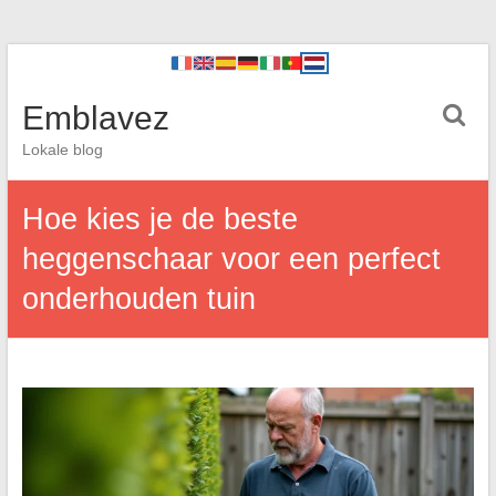
Emblavez
Lokale blog
Hoe kies je de beste
heggenschaar voor een perfect
onderhouden tuin