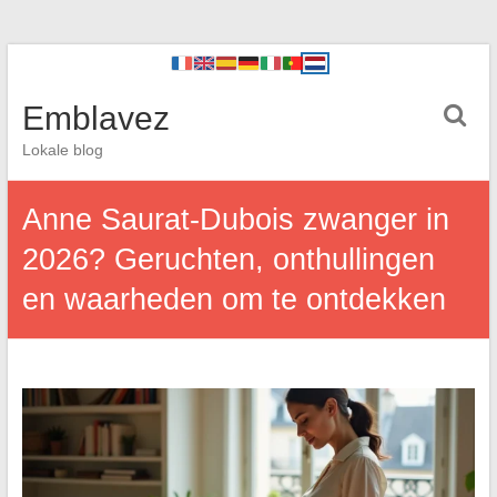
Emblavez
Lokale blog
Anne Saurat-Dubois zwanger in
2026? Geruchten, onthullingen
en waarheden om te ontdekken