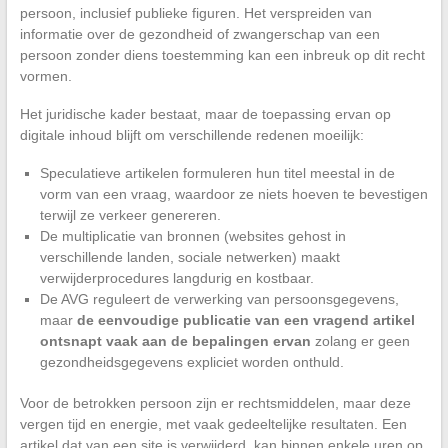
persoon, inclusief publieke figuren. Het verspreiden van
informatie over de gezondheid of zwangerschap van een
persoon zonder diens toestemming kan een inbreuk op dit recht
vormen.
Het juridische kader bestaat, maar de toepassing ervan op
digitale inhoud blijft om verschillende redenen moeilijk:
Speculatieve artikelen formuleren hun titel meestal in de
vorm van een vraag, waardoor ze niets hoeven te bevestigen
terwijl ze verkeer genereren.
De multiplicatie van bronnen (websites gehost in
verschillende landen, sociale netwerken) maakt
verwijderprocedures langdurig en kostbaar.
De AVG reguleert de verwerking van persoonsgegevens,
maar
de eenvoudige publicatie van een vragend artikel
ontsnapt vaak aan de bepalingen ervan
zolang er geen
gezondheidsgegevens expliciet worden onthuld.
Voor de betrokken persoon zijn er rechtsmiddelen, maar deze
vergen tijd en energie, met vaak gedeeltelijke resultaten. Een
artikel dat van een site is verwijderd, kan binnen enkele uren op