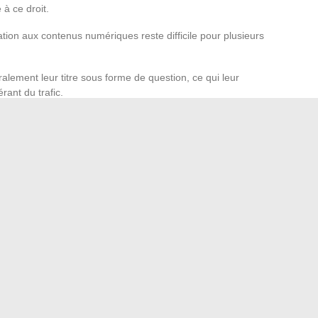
à ce droit.
ation aux contenus numériques reste difficile pour plusieurs
ralement leur titre sous forme de question, ce qui leur
rant du trafic.
ébergés dans différents pays, réseaux sociaux) rend les
uses.
onnées personnelles, mais
la simple publication d’un
t à ses dispositions
tant qu’aucune donnée de santé n’est
xistent mais mobilisent du temps et de l’énergie, avec des
ré d’un site peut réapparaître sur un autre en quelques
 révèle du traitement
es journalistes
é. Plusieurs présentatrices et journalistes françaises ont
s, alimentées par les mêmes mécanismes algorithmiques.