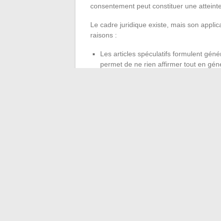
consentement peut constituer une atteinte 
Le cadre juridique existe, mais son applic
raisons :
Les articles spéculatifs formulent géné
permet de ne rien affirmer tout en géné
La multiplication des sources (sites h
procédures de retrait longues et coûte
Le RGPD encadre le traitement des d
article interrogatif échappe souven
explicitement divulguée.
Pour la personne concernée, les recours e
résultats souvent partiels. Un article reti
heures.
Ce que ce phénomène
médiatique des femm
Le cas d’Anne Saurat-Dubois n’est pas isol
été confrontées à des rumeurs similaire