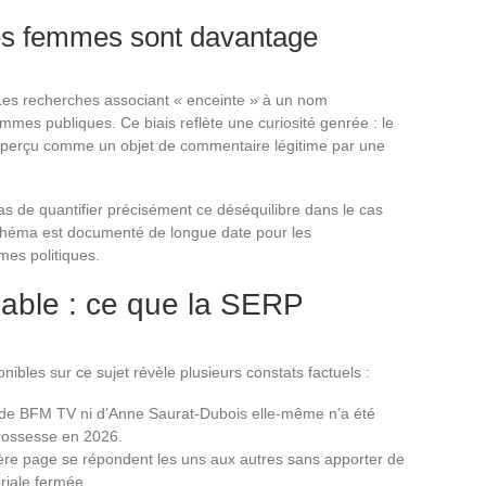
tes femmes sont davantage
Les recherches associant « enceinte » à un nom
mes publiques. Ce biais reflète une curiosité genrée : le
e perçu comme un objet de commentaire légitime par une
s de quantifier précisément ce déséquilibre dans le cas
chéma est documenté de longue date pour les
mmes politiques.
iable : ce que la SERP
nibles sur ce sujet révèle plusieurs constats factuels :
de BFM TV ni d’Anne Saurat-Dubois elle-même n’a été
grossesse en 2026.
ière page se répondent les uns aux autres sans apporter de
oriale fermée.