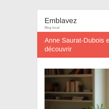
Emblavez
Blog local
Anne Saurat-Dubois en
découvrir