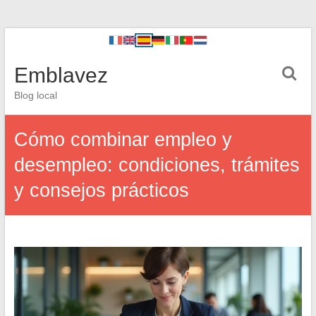
Emblavez
Blog local
Cómo combinar empleo y
desempleo: condiciones, trámites
y consejos prácticos