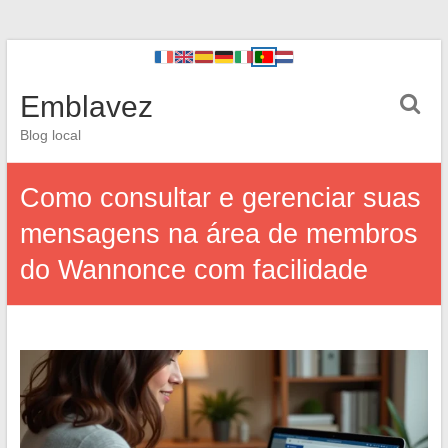
Emblavez
Blog local
Como consultar e gerenciar suas
mensagens na área de membros
do Wannonce com facilidade