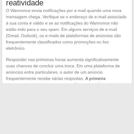
reatividade
O Wannonce envia notificações por e-mail quando uma nova
mensagem chega. Verifique se o endereço de e-mail associado
à sua conta é válido e se as notificações do Wannonce não
estão indo para o seu spam. Em alguns serviços de e-mail
(Gmail, Outlook), os e-mails de plataformas de anúncios são
frequentemente classificados como promoções ou lixo
eletrônico.
Responder nas primeiras horas aumenta significativamente
suas chances de concluir uma troca. Em uma plataforma de
anúncios entre particulares, o autor de um anúncio
frequentemente recebe várias respostas.
A primeira
mensagem clara e personalizada é a que obtém uma
resposta.
A gestão de suas mensagens no Wannonce se baseia, afinal,
em dois hábitos: verificar regularmente a pasta de mensagens
suspeitas para não perder nada e adaptar o conteúdo de suas
respostas às regras de filtragem da plataforma. Os usuários
que perdem trocas ou ficam bloqueados quase sempre ignoram
esses mecanismos de moderação automática.