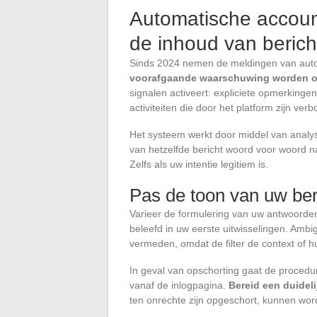
Automatische accoun
de inhoud van beric
Sinds 2024 nemen de meldingen van auto
voorafgaande waarschuwing worden 
signalen activeert: expliciete opmerkingen
activiteiten die door het platform zijn ver
Het systeem werkt door middel van anal
van hetzelfde bericht woord voor woord na
Zelfs als uw intentie legitiem is.
Pas de toon van uw ber
Varieer de formulering van uw antwoorden v
beleefd in uw eerste uitwisselingen. Amb
vermeden, omdat de filter de context of hu
In geval van opschorting gaat de procedure
vanaf de inlogpagina.
Bereid een duidelij
ten onrechte zijn opgeschort, kunnen word