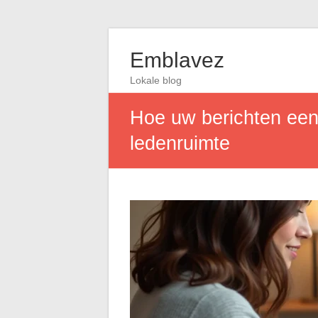
Emblavez
Lokale blog
Hoe uw berichten een
ledenruimte