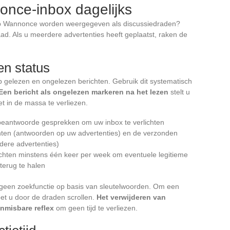
nce-inbox dagelijks
op Wannonce worden weergegeven als discussiedraden?
ad. Als u meerdere advertenties heeft geplaatst, raken de
en status
p gelezen en ongelezen berichten. Gebruik dit systematisch
Een bericht als ongelezen markeren na het lezen
stelt u
et in de massa te verliezen.
nbeantwoorde gesprekken om uw inbox te verlichten
chten (antwoorden op uw advertenties) en de verzonden
dere advertenties)
chten minstens één keer per week om eventuele legitieme
 terug te halen
geen zoekfunctie op basis van sleutelwoorden. Om een
oet u door de draden scrollen.
Het verwijderen van
nmisbare reflex
om geen tijd te verliezen.