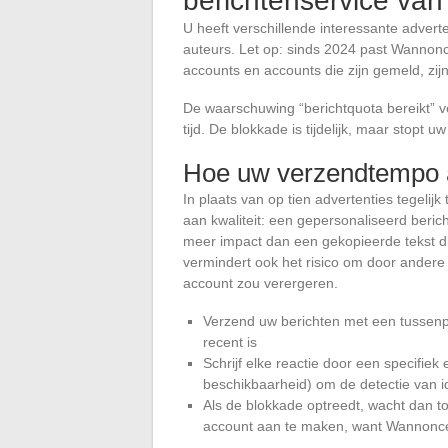
berichtenservice va
U heeft verschillende interessante advert
auteurs. Let op: sinds 2024 past Wanno
accounts en accounts die zijn gemeld, zijn
De waarschuwing “berichtquota bereikt” ve
tijd. De blokkade is tijdelijk, maar stopt
Hoe uw verzendtempo 
In plaats van op tien advertenties tegeli
aan kwaliteit: een gepersonaliseerd berich
meer impact dan een gekopieerde tekst d
vermindert ook het risico om door ander
account zou verergeren.
Verzend uw berichten met een tussenp
recent is
Schrijf elke reactie door een specifiek
beschikbaarheid) om de detectie van i
Als de blokkade optreedt, wacht dan t
account aan te maken, want Wannonce