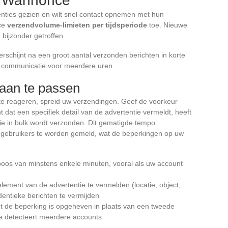
n Wannonce
enties gezien en wilt snel contact opnemen met hun
nce
verzendvolume-limieten per tijdsperiode
toe. Nieuwe
 bijzonder getroffen.
rschijnt na een groot aantal verzonden berichten in korte
 uw communicatie voor meerdere uren.
aan te passen
jk te reageren, spreid uw verzendingen. Geef de voorkeur
t dat een specifiek detail van de advertentie vermeldt, heeft
ie in bulk wordt verzonden. Dit gematigde tempo
e gebruikers te worden gemeld, wat de beperkingen op uw
oos van minstens enkele minuten, vooral als uw account
 element van de advertentie te vermelden (locatie, object,
dentieke berichten te vermijden
ot de beperking is opgeheven in plaats van een tweede
 detecteert meerdere accounts