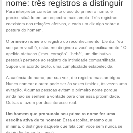
nome: três registros a distinguir
Para interpretar corretamente o uso do primeiro nome, é
preciso situá-lo em um espectro mais amplo. Três registros
coexistem nas relações afetivas, e cada um diz algo sobre a
postura do homem.
O
primeiro nome
é o registro do reconhecimento. Ele diz: “eu
sei quem você é, estou me dirigindo a você especificamente.” O
apelido afetuoso (“meu coração”, “bebê”, um diminutivo
pessoal) pertence ao registro da intimidade compartilhada.
Supõe um acordo tácito, uma cumplicidade estabelecida.
A ausência de nome, por sua vez, é o registro mais ambíguo.
Nunca nomear o outro pode ser às vezes timidez, às vezes uma
evitação. Algumas pessoas evitam o primeiro nome porque
ainda não se sentem à vontade para criar essa proximidade.
Outras o fazem por desinteresse real.
Um homem que pronuncia seu primeiro nome fez uma
escolha ativa de te nomear.
Essa escolha, mesmo que
mínima, o distingue daquele que fala com você sem nunca se
dirigir diretamente a você.