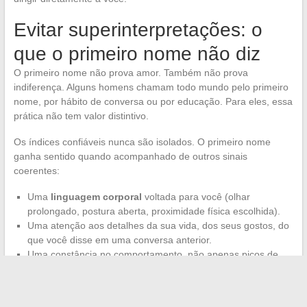
Evitar superinterpretações: o
que o primeiro nome não diz
O primeiro nome não prova amor. Também não prova
indiferença. Alguns homens chamam todo mundo pelo primeiro
nome, por hábito de conversa ou por educação. Para eles, essa
prática não tem valor distintivo.
Os índices confiáveis nunca são isolados. O primeiro nome
ganha sentido quando acompanhado de outros sinais
coerentes:
Uma
linguagem corporal
voltada para você (olhar
prolongado, postura aberta, proximidade física escolhida).
Uma atenção aos detalhes da sua vida, dos seus gostos, do
que você disse em uma conversa anterior.
Uma constância no comportamento, não apenas picos de
intensidade seguidos de silêncios.
Tomar o primeiro nome como prova única de um sentimento é