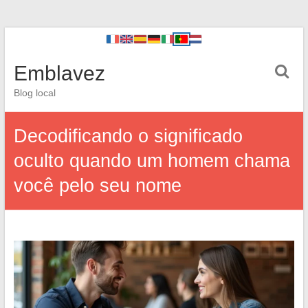
Emblavez
Blog local
Decodificando o significado
oculto quando um homem chama
você pelo seu nome