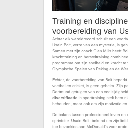
Training en discipline
voorbereiding van Us
Achter elk wereldrecord schuilt een voorbe
Usain Bolt, verre van een mysterie, is g
Samen met zijn coach Glen Mills heeft Bolt
krachttraining en hersteltraining combin
programma om zijn snelheid en kracht te 
Olympische Spelen van Peking en de Wer
Echter, de voorbereiding van Bolt beperkt z
voetbal en cricket, is geen geheim. Zijn 
Dortmund getuigen van een veelzijdigheid 
diversificatie
in sporttraining stelt hem ni
behouden, maar ook om zijn motivatie en c
De balans tussen professioneel leven en
sprintster. Usain Bolt, bekend om zijn lie
toe bezoekjes aan McDonald’s voor grote w