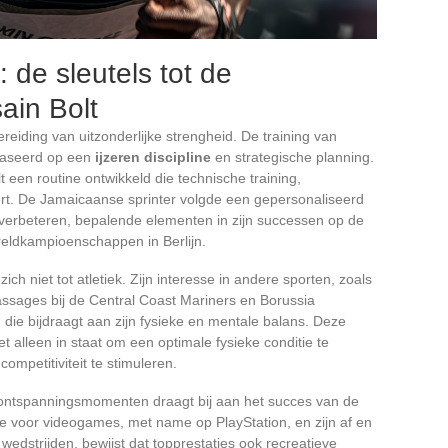
: de sleutels tot de
ain Bolt
reiding van uitzonderlijke strengheid. De training van
ebaseerd op een
ijzeren discipline
en strategische planning.
 een routine ontwikkeld die technische training,
eert. De Jamaicaanse sprinter volgde een gepersonaliseerd
verbeteren, bepalende elementen in zijn successen op de
eldkampioenschappen in Berlijn.
ich niet tot atletiek. Zijn interesse in andere sporten, zoals
passages bij de Central Coast Mariners en Borussia
die bijdraagt aan zijn fysieke en mentale balans. Deze
et alleen in staat om een optimale fysieke conditie te
ompetitiviteit te stimuleren.
 ontspanningsmomenten draagt bij aan het succes van de
fde voor videogames, met name op PlayStation, en zijn af en
edstrijden, bewijst dat topprestaties ook recreatieve