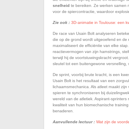
snelheid
te bereiken. Ze werken samen me
voor de spiercontractie, waardoor explos
Zie ook :
3D-animatie in Toulouse: een kwa
De race van Usain Bolt analyseren beteke
die op de grond wordt uitgeoefend en de r
maximaliseert de efficiëntie van elke sta
reactievermogen van zijn hamstrings, stel
terwijl hij de voortstuwingskracht vergroo
sleutel tot een buitengewone versnelling, 
De sprint, voorbij brute kracht, is een kw
Usain Bolt is het resultaat van een zorgvu
lichaamsmechanica. Als atleet maakt zij
spieren te synchroniseren bij duizelingw
wereld van de atletiek. Aspirant-sprinte
kwaliteit van hun biomechanische training
benaderen.
Aanvullende lectuur :
Wat zijn de voord