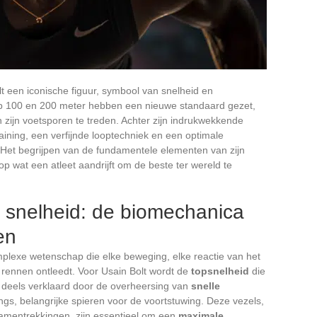
olt een iconische figuur, symbool van snelheid en
op 100 en 200 meter hebben een nieuwe standaard gezet,
n zijn voetsporen te treden. Achter zijn indrukwekkende
raining, een verfijnde looptechniek en een optimale
. Het begrijpen van de fundamentele elementen van zijn
p wat een atleet aandrijft om de beste ter wereld te
snelheid: de biomechanica
en
plexe wetenschap die elke beweging, elke reactie van het
 rennen ontleedt. Voor Usain Bolt wordt de
topsnelheid
die
es deels verklaard door de overheersing van
snelle
ngs, belangrijke spieren voor de voortstuwing. Deze vezels,
e samentrekkingen, zijn essentieel om een
maximale