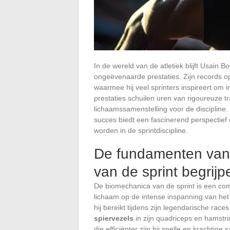
In de wereld van de atletiek blijft Usain B
ongeëvenaarde prestaties. Zijn records 
waarmee hij veel sprinters inspireert om i
prestaties schuilen uren van rigoureuze t
lichaamssamenstelling voor de discipline
succes biedt een fascinerend perspectief o
worden in de sprintdiscipline.
De fundamenten van 
van de sprint begrijp
De biomechanica van de sprint is een com
lichaam op de intense inspanning van het
hij bereikt tijdens zijn legendarische rac
spiervezels
in zijn quadriceps en hamstri
die efficiënter zijn bij snelle en krachtig