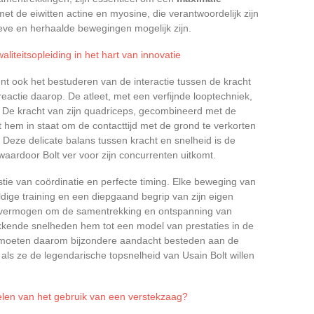
t de eiwitten actine en myosine, die verantwoordelijk zijn
ieve en herhaalde bewegingen mogelijk zijn.
liteitsopleiding in het hart van innovatie
nt ook het bestuderen van de interactie tussen de kracht
eactie daarop. De atleet, met een verfijnde looptechniek,
p. De kracht van zijn quadriceps, gecombineerd met de
t hem in staat om de contacttijd met de grond te verkorten
t. Deze delicate balans tussen kracht en snelheid is de
waardoor Bolt ver voor zijn concurrenten uitkomt.
estie van coördinatie en perfecte timing. Elke beweging van
ldige training en een diepgaand begrip van zijn eigen
n vermogen om de samentrekking en ontspanning van
ekkende snelheden hem tot een model van prestaties in de
rs moeten daarom bijzondere aandacht besteden aan de
 als ze de legendarische topsnelheid van Usain Bolt willen
elen van het gebruik van een verstekzaag?