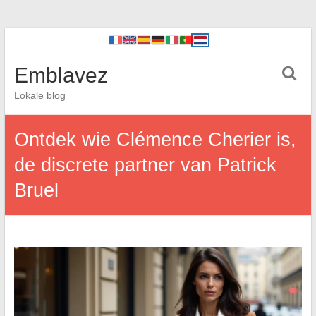
Emblavez
Lokale blog
Ontdek wie Clémence Cherier is,
de discrete partner van Patrick
Bruel