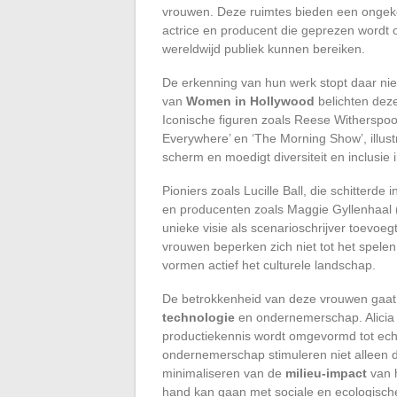
vrouwen. Deze ruimtes bieden een ongeke
actrice en producent die geprezen wordt 
wereldwijd publiek kunnen bereiken.
De erkenning van hun werk stopt daar ni
van
Women in Hollywood
belichten deze
Iconische figuren zoals Reese Witherspoon, 
Everywhere’ en ‘The Morning Show’, illust
scherm en moedigt diversiteit en inclusie 
Pioniers zoals Lucille Ball, die schitterd
en producenten zoals Maggie Gyllenhaal (
unieke visie als scenarioschrijver toevoe
vrouwen beperken zich niet tot het spele
vormen actief het culturele landschap.
De betrokkenheid van deze vrouwen gaat 
technologie
en ondernemerschap. Alicia E
productiekennis wordt omgevormd tot ech
ondernemerschap stimuleren niet alleen d
minimaliseren van de
milieu-impact
van h
hand kan gaan met sociale en ecologische