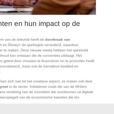
nten en hun impact op de
m van de televisie heeft de
doorbraak van
on en Disney+ de spelregels veranderd, waardoor
waar te maken. Deze nieuwe media hebben het speelveld
nhoud kan ontstaan die de conventies uitdaagt. Het
 geleid door vrouwen te financieren en te promoten heeft
mocratiseerd, maar ook de narratieve kwaliteit en
.
en zich niet tot het creatieve aspect; ze maken ook deel
groei
in de sector. Initiatieven zoals die van de Writers
jkere verdeling van de voordelen die voortkomen uit digitale
 weerspiegelt van de economische kwesties die ten
oud zijn deze vrouwen vaak aan het hoofd van
startups