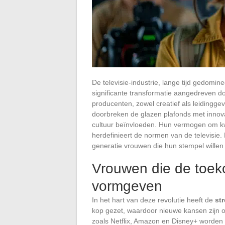
De televisie-industrie, lange tijd gedom
significante transformatie aangedreven 
producenten, zowel creatief als leidingge
doorbreken de glazen plafonds met innova
cultuur beïnvloeden. Hun vermogen om kw
herdefinieert de normen van de televisie
generatie vrouwen die hun stempel wille
Vrouwen die de toeko
vormgeven
In het hart van deze revolutie heeft de
st
kop gezet, waardoor nieuwe kansen zijn o
zoals Netflix, Amazon en Disney+ worden 