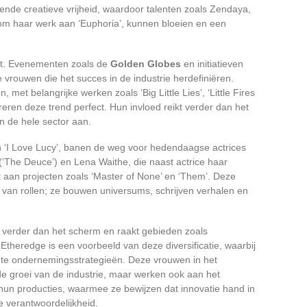
nde creatieve vrijheid, waardoor talenten zoals Zendaya,
om haar werk aan ‘Euphoria’, kunnen bloeien en een
et. Evenementen zoals de
Golden Globes
en initiatieven
 vrouwen die het succes in de industrie herdefiniëren.
met belangrijke werken zoals ‘Big Little Lies’, ‘Little Fires
reren deze trend perfect. Hun invloed reikt verder dan het
in de hele sector aan.
e in ‘I Love Lucy’, banen de weg voor hedendaagse actrices
‘The Deuce’) en Lena Waithe, die naast actrice haar
gt aan projecten zoals ‘Master of None’ en ‘Them’. Deze
n van rollen; ze bouwen universums, schrijven verhalen en
verder dan het scherm en raakt gebieden zoals
theredge is een voorbeeld van deze diversificatie, waarbij
te ondernemingsstrategieën. Deze vrouwen in het
e groei van de industrie, maar werken ook aan het
un producties, waarmee ze bewijzen dat innovatie hand in
 verantwoordelijkheid.