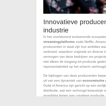
Innovatieve produce
industrie
In het voortdurend evoluerende ecosystee
streamingplatforms
zoals Netflix, Amaz
producenten in staat zijn hun ambities 
verbreed, waardoor originele en diverse i
vermogen van deze bedrijven om projecten
niet alleen de toegang tot productie gede
representativiteit op het scherm verhoogd
De bijdragen van deze producenten beperk
uit van een dynamiek van
economische 
Guild of America zijn gericht op een eerli
distributie, wat een verhoogd bewustzijn
grondslag liggen aan creatieve productie.
Naast het simpelweg produceren van inh