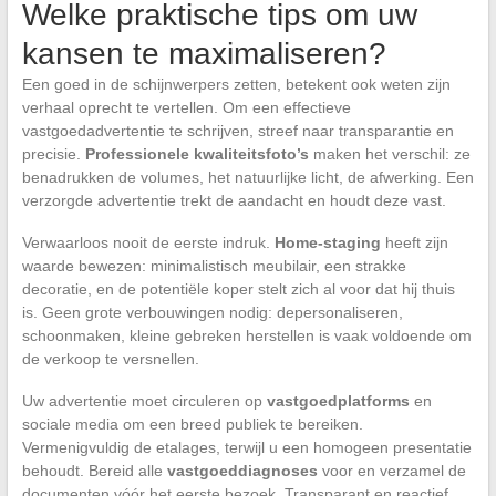
Welke praktische tips om uw
kansen te maximaliseren?
Een goed in de schijnwerpers zetten, betekent ook weten zijn
verhaal oprecht te vertellen. Om een effectieve
vastgoedadvertentie te schrijven, streef naar transparantie en
precisie.
Professionele kwaliteitsfoto’s
maken het verschil: ze
benadrukken de volumes, het natuurlijke licht, de afwerking. Een
verzorgde advertentie trekt de aandacht en houdt deze vast.
Verwaarloos nooit de eerste indruk.
Home-staging
heeft zijn
waarde bewezen: minimalistisch meubilair, een strakke
decoratie, en de potentiële koper stelt zich al voor dat hij thuis
is. Geen grote verbouwingen nodig: depersonaliseren,
schoonmaken, kleine gebreken herstellen is vaak voldoende om
de verkoop te versnellen.
Uw advertentie moet circuleren op
vastgoedplatforms
en
sociale media om een breed publiek te bereiken.
Vermenigvuldig de etalages, terwijl u een homogeen presentatie
behoudt. Bereid alle
vastgoeddiagnoses
voor en verzamel de
documenten vóór het eerste bezoek. Transparant en reactief