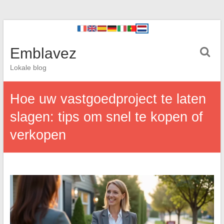
Emblavez
Lokale blog
Hoe uw vastgoedproject te laten
slagen: tips om snel te kopen of
verkopen