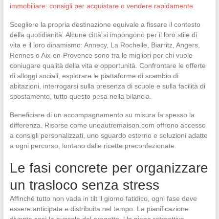
immobiliare: consigli per acquistare o vendere rapidamente
Scegliere la propria destinazione equivale a fissare il contesto
della quotidianità. Alcune città si impongono per il loro stile di
vita e il loro dinamismo: Annecy, La Rochelle, Biarritz, Angers,
Rennes o Aix-en-Provence sono tra le migliori per chi vuole
coniugare qualità della vita e opportunità. Confrontare le offerte
di alloggi sociali, esplorare le piattaforme di scambio di
abitazioni, interrogarsi sulla presenza di scuole e sulla facilità di
spostamento, tutto questo pesa nella bilancia.
Beneficiare di un accompagnamento su misura fa spesso la
differenza. Risorse come uneautremaison.com offrono accesso
a consigli personalizzati, uno sguardo esterno e soluzioni adatte
a ogni percorso, lontano dalle ricette preconfezionate.
Le fasi concrete per organizzare
un trasloco senza stress
Affinché tutto non vada in tilt il giorno fatidico, ogni fase deve
essere anticipata e distribuita nel tempo. La pianificazione
diventa così la bussola del progetto. Un piano retroattivo