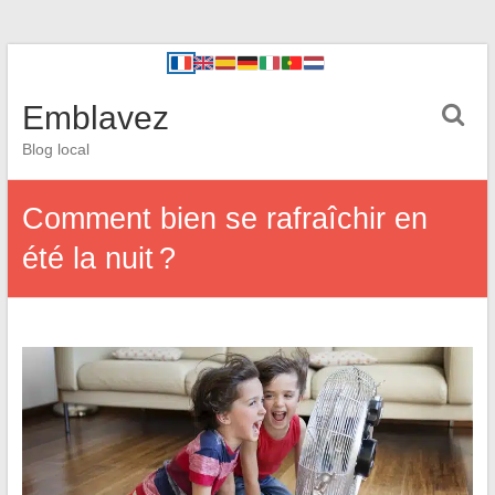
Emblavez
Blog local
Comment bien se rafraîchir en
été la nuit ?