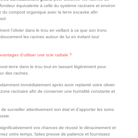
 profondeur équivalente à celle du système racinaire et environ
ez du compost organique avec la terre excavée afin
sol.
ent l’olivier dans le trou en veillant à ce que son tronc
e doucement les racines autour de lui en évitant tout
vantages d'utiliser une scie radiale ?
st-terre dans le trou tout en tassant légèrement pour
our des racines.
ondamment immédiatement après avoir replanté votre olivier
sa zone racinaire afin de conserver une humidité constante et
as de surveiller attentivement son état et d’apporter les soins
ussie.
significativement vos chances de réussir le déracinement et
enez votre temps, faites preuve de patience et fournissez