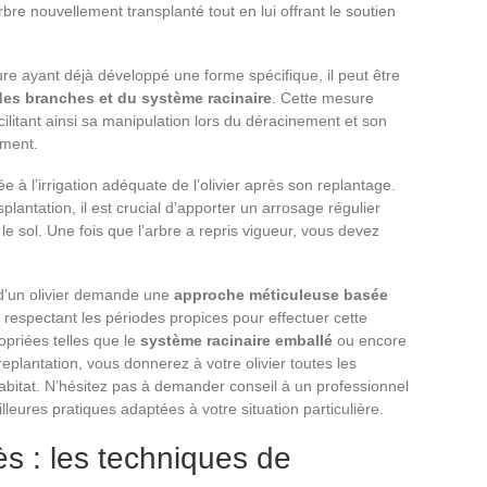
rbre nouvellement transplanté tout en lui offrant le soutien
ture ayant déjà développé une forme spécifique, il peut être
 des branches et du système racinaire
. Cette mesure
cilitant ainsi sa manipulation lors du déracinement et son
ement.
ée à l’irrigation adéquate de l’olivier après son replantage.
lantation, il est crucial d’apporter un arrosage régulier
le sol. Une fois que l’arbre a repris vigueur, vous devez
 d’un olivier demande une
approche méticuleuse basée
n respectant les périodes propices pour effectuer cette
opriées telles que le
système racinaire emballé
ou encore
eplantation, vous donnerez à votre olivier toutes les
bitat. N’hésitez pas à demander conseil à un professionnel
illeures pratiques adaptées à votre situation particulière.
s : les techniques de